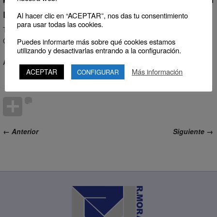
Descripción:
Al hacer clic en “ACEPTAR”, nos das tu consentimiento
para usar todas las cookies.
Transporte de producto alimentario a cabezas de horno (Ej.
Galletas).
Puedes informarte más sobre qué cookies estamos
utilizando y desactivarlas entrando a la configuración.
Anchos útiles:
de 400 m/m a 2.000 m/m.
Más información
ACEPTAR
CONFIGURAR
← Anterior
Siguiente →