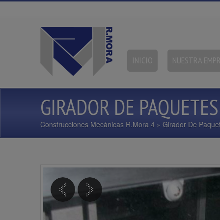
INICIO
NUESTRA EMP
GIRADOR DE PAQUETES
Construcciones Mecánicas R.Mora 4
» Girador De Paque