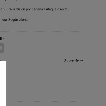
ión:
Transmisión por cadena / Ataque directo.
iles:
Según cliente.
ir
r
Siguiente →