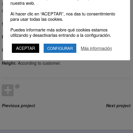
nuestra web.
System to raise or lower the product (round cookie packages,
boxes, cans, etc).
Al hacer clic en “ACEPTAR”, nos das tu consentimiento
para usar todas las cookies.
System:
Manual regulation
Puedes informarte más sobre qué cookies estamos
utilizando y desactivarlas entrando a la configuración.
Motorization:
Chain Drive (inverter box).
Más información
ACEPTAR
CONFIGURAR
Useful Width:
According to customer.
Height:
According to customer.
Previous project
Next project