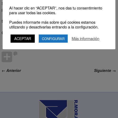
Sistema para rechazos de producto y cambios de líneas de
Al hacer clic en “ACEPTAR”, nos das tu consentimiento
producción ( galletas, etc).
para usar todas las cookies.
Sistema:
Neumático / Mecánico
Puedes informarte más sobre qué cookies estamos
utilizando y desactivarlas entrando a la configuración.
Carreras:
de 25 m/m a 1.000 m/m.
Más información
ACEPTAR
CONFIGURAR
← Anterior
Siguiente →